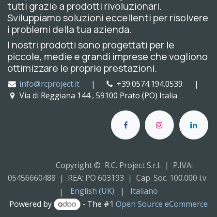
tutti grazie a prodotti rivoluzionari.
Sviluppiamo soluzioni eccellenti per risolvere
i problemi della tua azienda.
I nostri prodotti sono progettati per le
piccole, medie e grandi imprese che vogliono
ottimizzare le proprie prestazioni.
info@rcproject.it
|
+39.0574.194.0539 |
Via di Reggiana 144 , 59100 Prato (PO) Italia
Copyright © R.C. Project S.r.l. | P.IVA:
05456660488 | REA: PO 603193 | Cap. Soc. 100.000 i.v.
English (UK)
|
Italiano
|
Powered by
- The #1
Open Source eCommerce