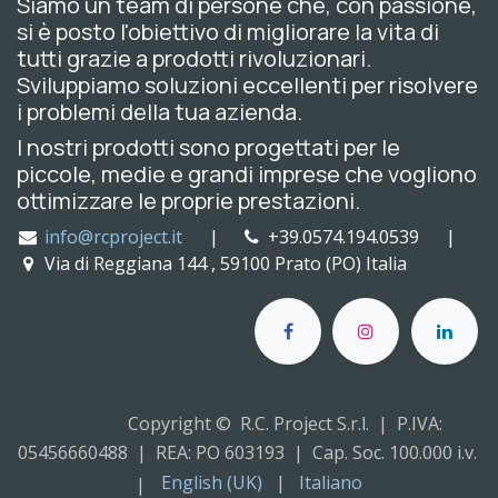
Siamo un team di persone che, con passione,
si è posto l'obiettivo di migliorare la vita di
tutti grazie a prodotti rivoluzionari.
Sviluppiamo soluzioni eccellenti per risolvere
i problemi della tua azienda.
I nostri prodotti sono progettati per le
piccole, medie e grandi imprese che vogliono
ottimizzare le proprie prestazioni.
info@rcproject.it
|
+39.0574.194.0539 |
Via di Reggiana 144 , 59100 Prato (PO) Italia
Copyright © R.C. Project S.r.l. | P.IVA:
05456660488 | REA: PO 603193 | Cap. Soc. 100.000 i.v.
English (UK)
|
Italiano
|