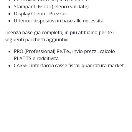
Stampanti Fiscali ( elenco validate)
Display Clienti - Prezzari
Ulteriori dispositivi in base alle necessità
Licenza base già completa, in più abbiamo per te i
seguenti pacchetti aggiuntivi:
PRO (Professional) Re.Te., invio prezzi, calcolo
PLATTS e redditività
CASSE : interfaccia casse fiscali quadratura market
SYSLOT: sistema gestioni lotterie e Premi
automatizzato con gli erogatori
WEBSERVER : invio diretto al vostro serve di
contabilità
Vantaggi Retista : dalla sede hai tutto sotto controllo,
analizzi storico e prevedi gli andamenti. Controlli la
quadratura di cassa con notevole risparmio e sicurezza