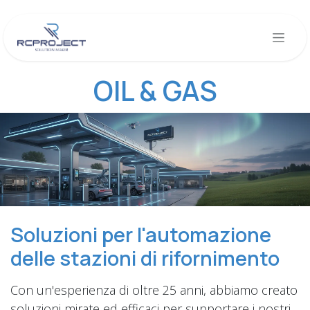
Skip to Content
OIL & GAS
Soluzioni per l'automazione
delle stazioni di rifornimento
Con un'esperienza di oltre 25 anni, abbiamo creato
soluzioni mirate ed efficaci per supportare i nostri