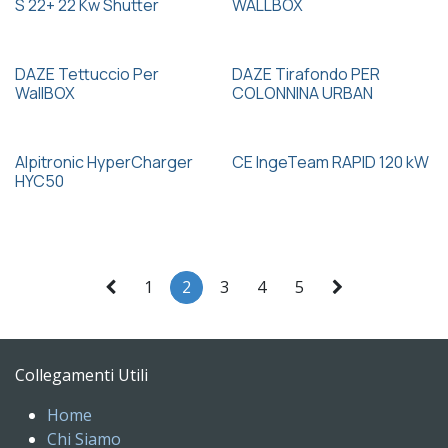
S 22+ 22 Kw Shutter
WALLBOX
DAZE Tettuccio Per
DAZE Tirafondo PER
WallBOX
COLONNINA URBAN
Alpitronic HyperCharger
CE IngeTeam RAPID 120 kW
HYC50
1
2
3
4
5
Collegamenti Utili
Home
Chi Siamo