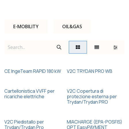
E-MOBILITY
OIL&GAS
CE IngeTeam RAPID 180 kW
V2C TRYDAN PRO WB
Cartellonistica VVFF per
V2C Copertura di
ricariche elettriche
protezione esterna per
Trydan/Trydan PRO
V2C Piedistallo per
MIACHARGE (EPA-POSFIS)
Trydan/Trydan Pro
OPT EasyPAYMENT