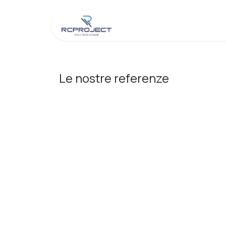
Passa al contenuto
Chi Siamo
Negozio
Le nostre referenze