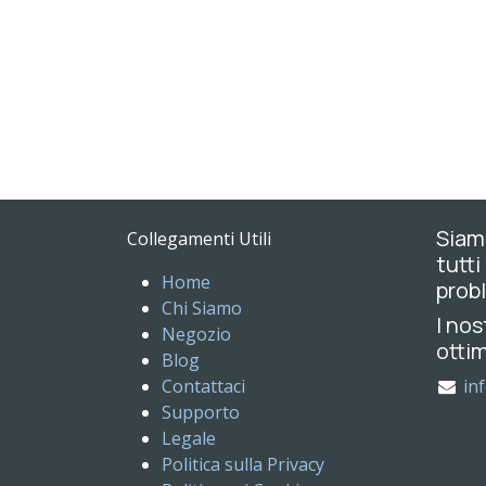
Siamo
Collegamenti Utili
tutti
Home
probl
Chi Siamo
I nos
Negozio
ottim
Blog
Contattaci
in
Supporto
Legale
Politica sulla Privacy