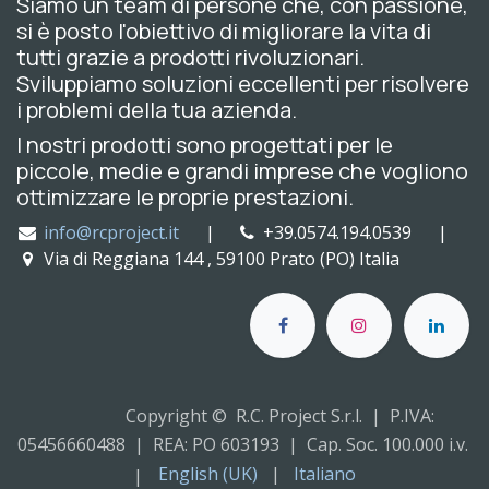
Siamo un team di persone che, con passione,
si è posto l'obiettivo di migliorare la vita di
tutti grazie a prodotti rivoluzionari.
Sviluppiamo soluzioni eccellenti per risolvere
i problemi della tua azienda.
I nostri prodotti sono progettati per le
piccole, medie e grandi imprese che vogliono
ottimizzare le proprie prestazioni.
info@rcproject.it
|
+39.0574.194.0539 |
Via di Reggiana 144 , 59100 Prato (PO) Italia
Copyright © R.C. Project S.r.l. | P.IVA:
05456660488 | REA: PO 603193 | Cap. Soc. 100.000 i.v.
English (UK)
|
Italiano
|