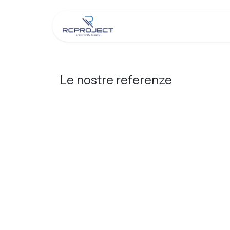
Passa al contenuto
Chi Siamo
Negozio
Le nostre referenze