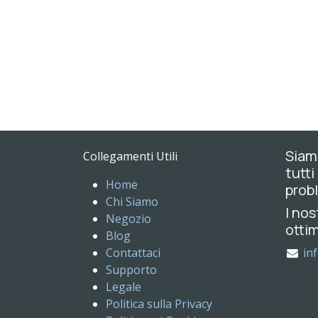
Siamo
Collegamenti Utili
tutti
Home
probl
Chi Siamo
I nos
Negozio
ottim
Blog
Contattaci
in
Supporto
Legale
Politica sulla Privacy