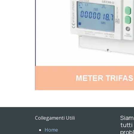
Siamo
Collegamenti Utili
tutti
Home
probl