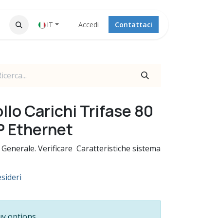
IT
Accedi
Contattaci
llo Carichi Trifase 80
 Ethernet
Generale. Verificare Caratteristiche sistema
esideri
uy options.