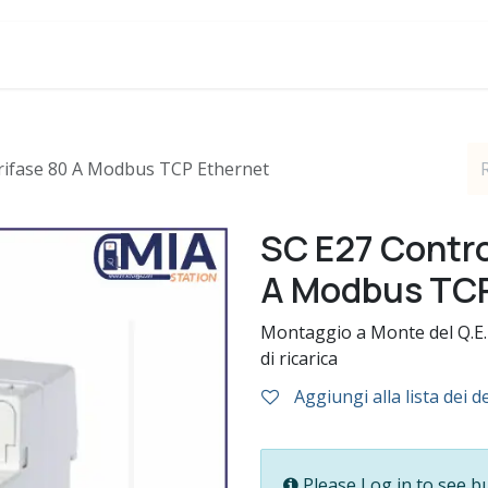
Blog
Assistenza
Trifase 80 A Modbus TCP Ethernet
SC E27 Contro
A Modbus TCP
Montaggio a Monte del Q.E. 
di ricarica
Aggiungi alla lista dei d
Please Log in to see b