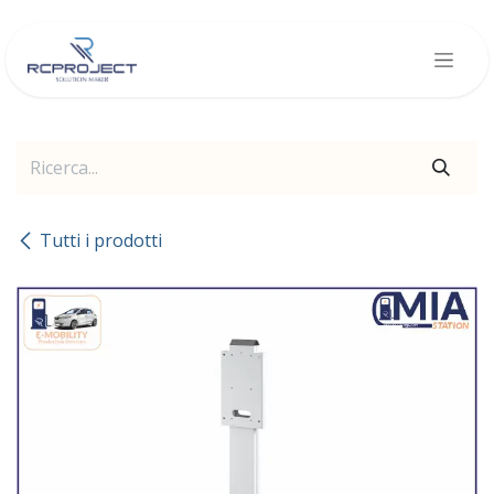
Passa al contenuto
Tutti i prodotti