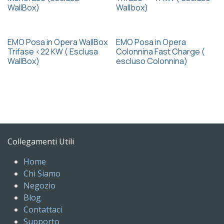
WallBox)
Wallbox)
EMO Posa in Opera WallBox
EMO Posa in Opera
Trifase <22 KW ( Esclusa
Colonnina Fast Charge (
WallBox)
escluso Colonnina)
Collegamenti Utili
Home
Chi Siamo
Negozio
Blog
Contattaci
Supporto