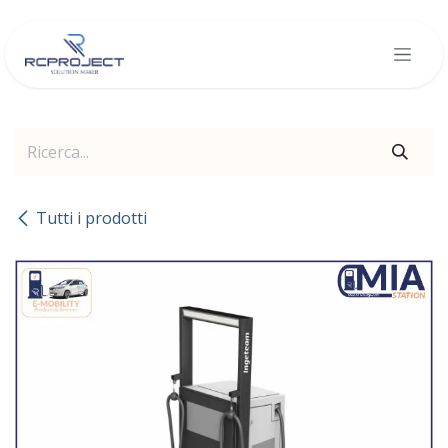
Passa al contenuto
Tutti i prodotti