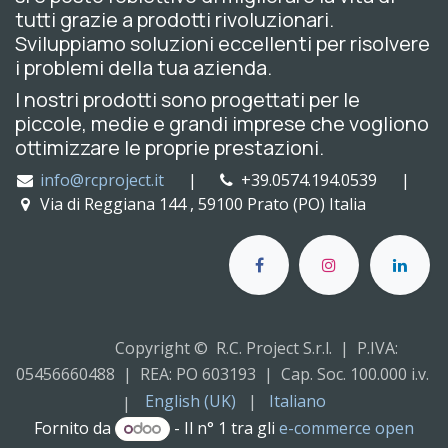
tutti grazie a prodotti rivoluzionari.
Sviluppiamo soluzioni eccellenti per risolvere
i problemi della tua azienda.
I nostri prodotti sono progettati per le
piccole, medie e grandi imprese che vogliono
ottimizzare le proprie prestazioni.
info@rcproject.it
|
+39.0574.194.0539 |
Via di Reggiana 144 , 59100 Prato (PO) Italia
Copyright © R.C. Project S.r.l. | P.IVA:
05456660488 | REA: PO 603193 | Cap. Soc. 100.000 i.v.
English (UK)
|
Italiano
|
Fornito da
- Il n° 1 tra gli
e-commerce open