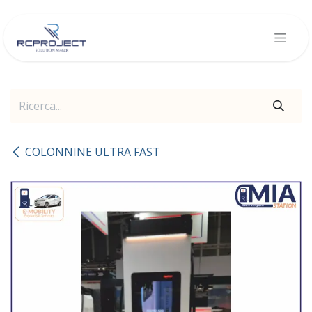
Passa al contenuto
COLONNINE ULTRA FAST