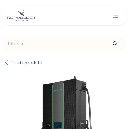
Passa al contenuto
Tutti i prodotti