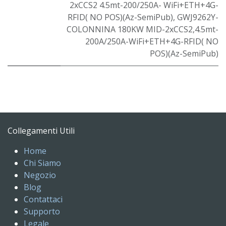
2xCCS2 4.5mt-200/250A- WiFi+ETH+4G-
RFID( NO POS)(Az-SemiPub)
,
GWJ9262Y-
COLONNINA 180KW MID-2xCCS2,4.5mt-
200A/250A-WiFi+ETH+4G-RFID( NO
POS)(Az-SemiPub)
Collegamenti Utili
Home
Chi Siamo
Negozio
Blog
Contattaci
Supporto
Legale