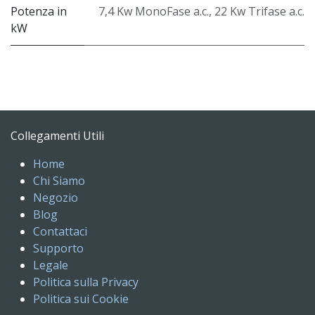
Potenza in
7,4 Kw MonoFase a.c.
,
22 Kw Trifase a.c.
kW
Collegamenti Utili
Home
Chi Siamo
Negozio
Blog
Contattaci
Supporto
Legale
Politica sulla Privacy
Politica sui Cookie