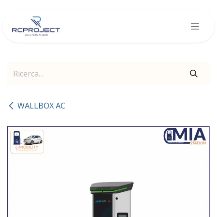
Passa al contenuto
WALLBOX AC