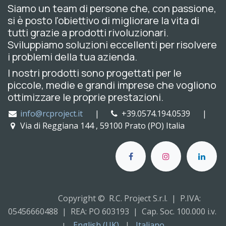
Siamo un team di persone che, con passione,
si è posto l'obiettivo di migliorare la vita di
tutti grazie a prodotti rivoluzionari.
Sviluppiamo soluzioni eccellenti per risolvere
i problemi della tua azienda.
I nostri prodotti sono progettati per le
piccole, medie e grandi imprese che vogliono
ottimizzare le proprie prestazioni.
info@rcproject.it
|
+39.0574.194.0539 |
Via di Reggiana 144 , 59100 Prato (PO) Italia
Copyright © R.C. Project S.r.l. | P.IVA:
05456660488 | REA: PO 603193 | Cap. Soc. 100.000 i.v.
English (UK)
|
Italiano
|