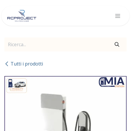
Passa al contenuto
Tutti i prodotti