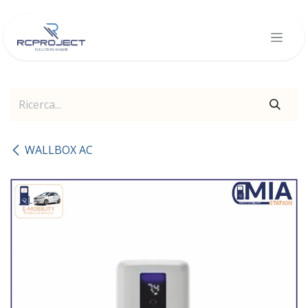
Passa al contenuto
WALLBOX AC