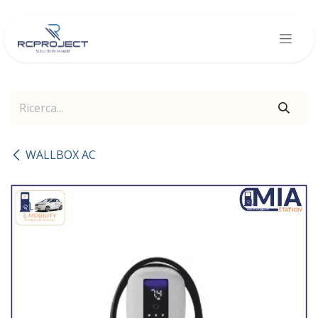
Passa al contenuto
WALLBOX AC