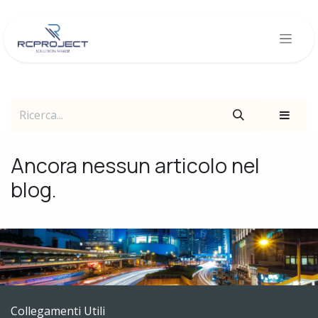
Passa al contenuto
Ancora nessun articolo nel
blog.
Collegamenti Utili