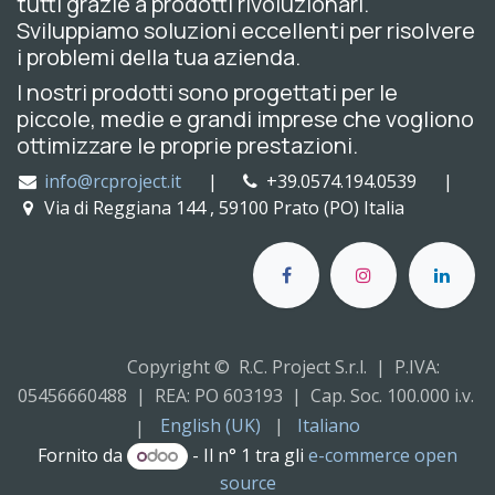
tutti grazie a prodotti rivoluzionari.
Sviluppiamo soluzioni eccellenti per risolvere
i problemi della tua azienda.
I nostri prodotti sono progettati per le
piccole, medie e grandi imprese che vogliono
ottimizzare le proprie prestazioni.
info@rcproject.it
|
+39.0574.194.0539 |
Via di Reggiana 144 , 59100 Prato (PO) Italia
Copyright © R.C. Project S.r.l. | P.IVA:
05456660488 | REA: PO 603193 | Cap. Soc. 100.000 i.v.
English (UK)
|
Italiano
|
Fornito da
- Il n° 1 tra gli
e-commerce open
source