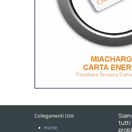
Siamo
Collegamenti Utili
tutti
Home
probl