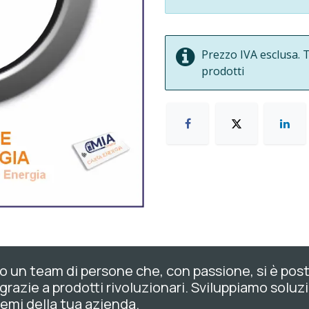
Prezzo IVA esclusa. T
prodotti
 un team di persone che, con passione, si è posto l
 grazie a prodotti rivoluzionari. Sviluppiamo soluzi
emi della tua azienda.