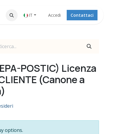
IT
Accedi
Contattaci
EPA-POSTIC) Licenza
 CLIENTE (Canone a
a)
esideri
uy options.