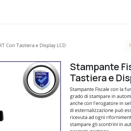
Blog
Assistenza
RT Con Tastiera e Display LCD
Stampante Fis
Tastiera e Di
Stampante Fiscale con la fu
grado di stampare in automa
anche con l'erogatore in self
di esternalizzazione può esse
ricevuta ad ogni rifornimen
stampare gli scontrini in au