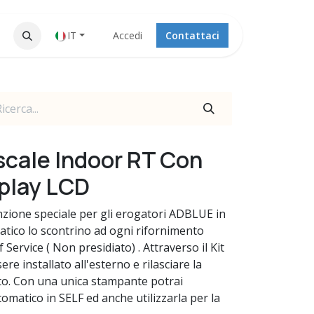
IT
Accedi
Contattaci
cale Indoor RT Con
splay LCD
nzione speciale per gli erogatori ADBLUE in
tico lo scontrino ad ogni rifornimento
 Service ( Non presidiato) . Attraverso il Kit
re installato all'esterno e rilasciare la
to. Con una unica stampante potrai
tomatico in SELF ed anche utilizzarla per la