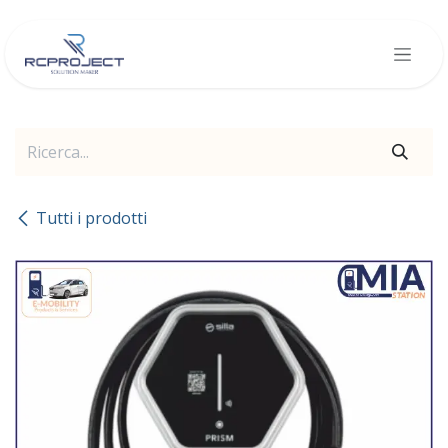
Passa al contenuto
Tutti i prodotti